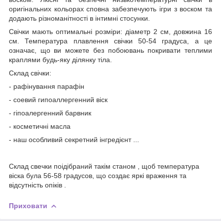
оригінальних кольорах сповна забезпечують ігри з воском та
додають різноманітності в інтимні стосунки.
Свічки мають оптимальні розміри: діаметр 2 см, довжина 16
см. Температура плавлення свічки 50-54 градуса, а це
означає, що ви можете без побоювань покривати теплими
краплями будь-яку ділянку тіла.
Склад свічки:
- рафінування парафін
- соевий гипоаллергенний віск
- гіпоалергенний барвник
- косметичні масла
- наш особливий секретний інгредієнт ...
Склад свечки поідібраний такім станом , щоб температура
віска була 56-58 градусов, що создає яркі враження та
відсутність опіків .
Приховати