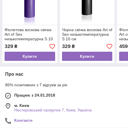
Фіолетова воскова свічка
Чорна свічка воскова Art of
Фіол
Art of Sex
Sex низькотемпературна
Art 
низькотемпературна S 10
S 10 см
низь
см
329
329
459
₴
₴
Купити
Купити
Про нас
86% позитивних з 7 відгуків за рік
Працює з 24.01.2018
м. Киев
Нестеровський провулок 7, Киев, Україна
Контакти