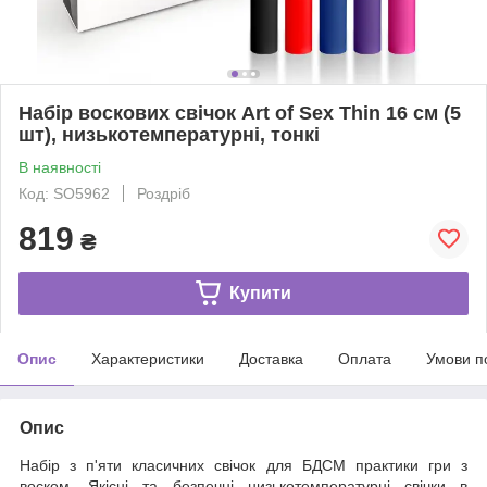
Набір воскових свічок Art of Sex Thin 16 см (5
шт), низькотемпературні, тонкі
В наявності
Код: SO5962
Роздріб
819
₴
Купити
Опис
Характеристики
Доставка
Оплата
Умови п
Опис
Набір з п'яти класичних свічок для БДСМ практики гри з
воском. Якісні та безпечні низькотемпературні свічки в