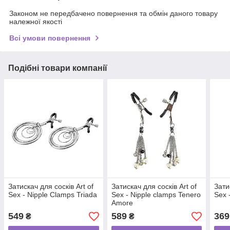
Законом не передбачено повернення та обмін даного товару
належної якості
Всі умови повернення
Подібні товари компанії
Затискач для сосків Art of
Затискач для сосків Art of
Зати
Sex - Nipple Clamps Triada
Sex - Nipple clamps Tenero
Sex 
Amore
549
589
369
₴
₴