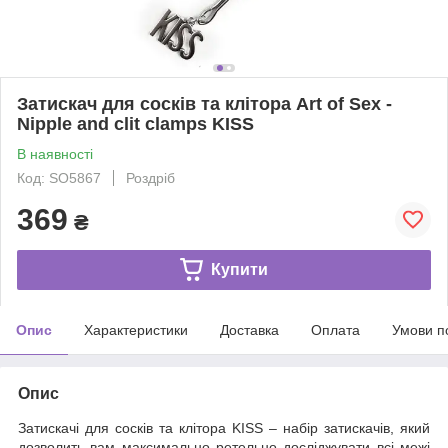
Затискач для сосків та клітора Art of Sex -
Nipple and clit clamps KISS
В наявності
Код: SO5867
Роздріб
369
₴
Купити
Опис
Характеристики
Доставка
Оплата
Умови п
Опис
Затискачі для сосків та клітора KISS – набір затискачів, який
дозволить вам максимально ретельно досліджувати всі межі