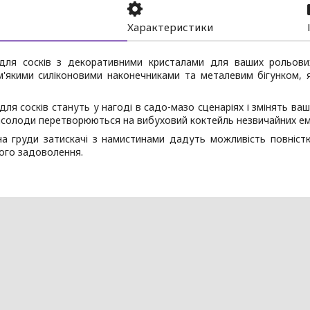
Характеристики
 для сосків з декоративними кристалами для ваших рольових 
м'якими силіконовими наконечниками та металевим бігунком, 
для сосків стануть у нагоді в садо-мазо сценаріях і змінять ва
асолоди перетворюються на вибуховий коктейль незвичайних ем
на груди затискачі з намистинами дадуть можливість повніст
ого задоволення.