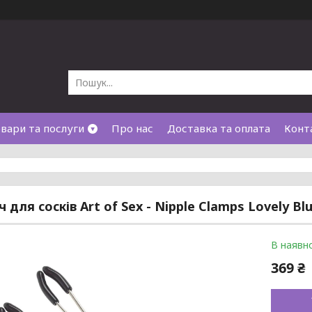
вари та послуги
Про нас
Доставка та оплата
Конт
 для сосків Art of Sex - Nipple Clamps Lovely Bl
В наявно
369 ₴