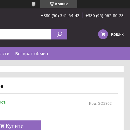
Кошик
+380 (50) 341-64-42
+380 (95) 062-80-28
Кошик
акти
Возврат обмен
ue
сті
Код:
SO5862
Купити