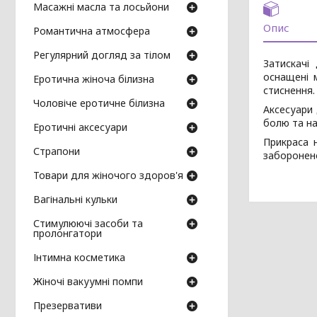
Масажні масла та лосьйони
Опис
Романтична атмосфера
Регулярний догляд за тілом
Затискачі
оснащені 
Еротична жіноча білизна
стиснення.
Чоловіче еротичне білизна
Аксесуари 
болю та н
Еротичні аксесуари
Прикраса 
Страпони
заборонен
Товари для жіночого здоров'я
Вагінальні кульки
Стимулюючі засоби та
пролонгатори
Інтимна косметика
Жіночі вакуумні помпи
Презервативи