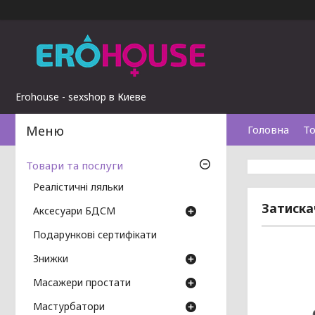
Erohouse - sexshop в Киеве
Головна
То
Товари та послуги
Реалістичні ляльки
Затискач
Аксесуари БДСМ
Подарункові сертифікати
Знижки
Масажери простати
Мастурбатори