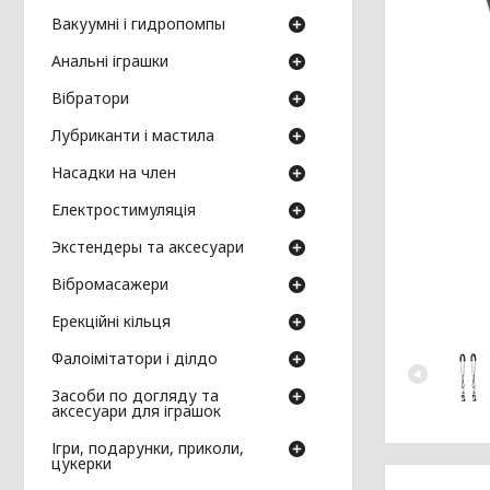
Вакуумні і гидропомпы
Анальні іграшки
Вібратори
Лубриканти і мастила
Насадки на член
Електростимуляція
Экстендеры та аксесуари
Вібромасажери
Ерекційні кільця
Фалоімітатори і ділдо
Засоби по догляду та
аксесуари для іграшок
Ігри, подарунки, приколи,
цукерки