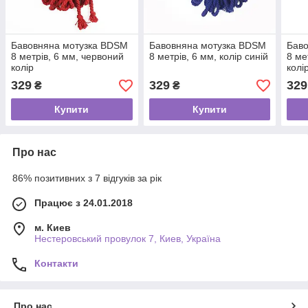
Бавовняна мотузка BDSM
Бавовняна мотузка BDSM
Бав
8 метрів, 6 мм, червоний
8 метрів, 6 мм, колір синій
8 ме
колір
колі
329
329
329
₴
₴
Купити
Купити
Про нас
86% позитивних з 7 відгуків за рік
Працює з 24.01.2018
м. Киев
Нестеровський провулок 7, Киев, Україна
Контакти
Про нас