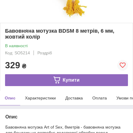
Бавовняна мотузка BDSM 8 метрів, 6 мм,
жовтий колір
В наявності
Код: SO5214
Роздріб
329
₴
Купити
Опис
Характеристики
Доставка
Оплата
Умови п
Опис
Бавовняна мотузка Art of Sex, 8метрів - бавовняна мотузка
для бондажу не потребує додаткової обробки перед