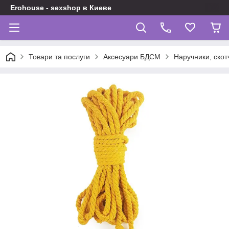
Erohouse - sexshop в Киеве
Товари та послуги
Аксесуари БДСМ
Наручники, скот