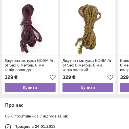
Джутова мотузка BDSM Art
Джутова мотузка BDSM Art
Бав
of Sex 8 метрів, 6 мм,
of Sex 8 метрів, 6 мм,
8 ме
колір лаванда
колір золотий
колі
329
329
329
₴
₴
Купити
Купити
Про нас
86% позитивних з 7 відгуків за рік
Працює з 24.01.2018