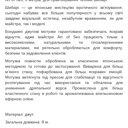
Шибарі — це японське мистецтво еротичного зв’язування,
сьогодні набуває все більше популярності у всьому світі
завдяки візуальній естетиці, незабутнім враженням, як для
майстра, так і моделі.
Бондажні джутові мотузки гарантовано забезпечать яскраві
відчуття, адже майстри Art of Sex працюють тільки з
високоякісними, натуральними та гіпоалергенними
матеріалами, які ретельно обробляються для комфорту,
безпеки та задоволення клієнтів.
Мотузка повністю оброблена за класичною японською
методикою та готова до застосування. Виварена для більш
м’якого стану, пофарбована для більш яскравих емоцій.
Мотузка витягнута під пресом для стабілізації та відсутності
розтягування під час використання та обпалена для
уникнення дряпальної ворси. Промаслена для більш
еластичного стану в роботі та ароматизована апельсиновою
ефірною олією.
Матеріал: джут.
Загальна довжина: 8 м.