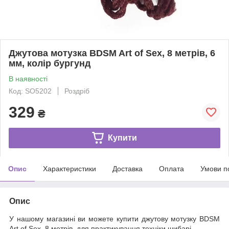
Джутова мотузка BDSM Art of Sex, 8 метрів, 6
мм, колір бургунд
В наявності
Код: SO5202
Роздріб
329
₴
Купити
Опис
Характеристики
Доставка
Оплата
Умови п
Опис
У нашому магазині ви можете купити джутову мотузку BDSM
Art of Sex, 8 метрів, для практикування техніки шибарі.