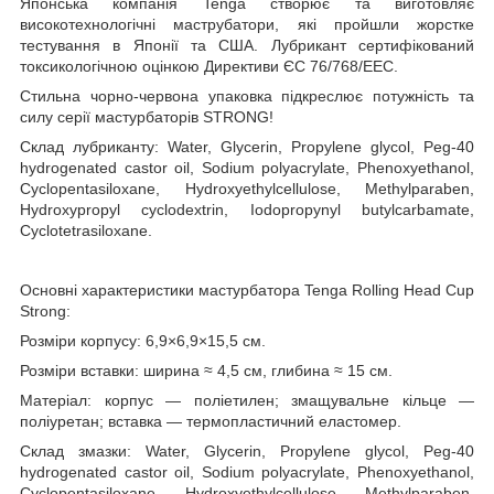
Японська компанія Tenga створює та виготовляє
високотехнологічні маструбатори, які пройшли жорстке
тестування в Японії та США. Лубрикант сертифікований
токсикологічною оцінкою Директиви ЄС 76/768/EEC.
Стильна чорно-червона упаковка підкреслює потужність та
силу серії мастурбаторів STRONG!
Склад лубриканту: Water, Glycerin, Propylene glycol, Peg-40
hydrogenated castor oil, Sodium polyacrylate, Phenoxyethanol,
Cyclopentasiloxane, Hydroxyethylcellulose, Methylparaben,
Hydroxypropyl cyclodextrin, Iodopropynyl butylcarbamate,
Cyclotetrasiloxane.
Основні характеристики мастурбатора Tenga Rolling Head Cup
Strong:
Розміри корпусу: 6,9×6,9×15,5 см.
Розміри вставки: ширина ≈ 4,5 см, глибина ≈ 15 см.
Матеріал: корпус — поліетилен; змащувальне кільце —
поліуретан; вставка — термопластичний еластомер.
Склад змазки: Water, Glycerin, Propylene glycol, Peg-40
hydrogenated castor oil, Sodium polyacrylate, Phenoxyethanol,
Cyclopentasiloxane, Hydroxyethylcellulose, Methylparaben,