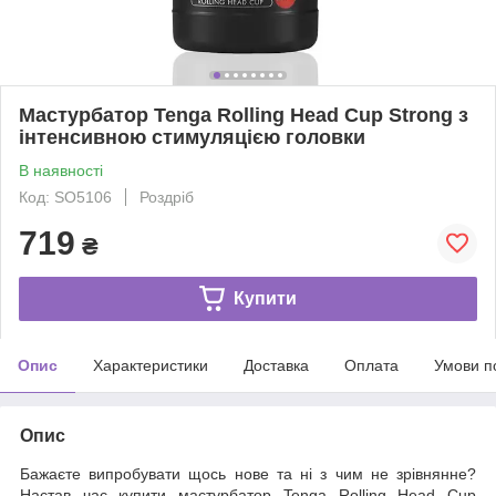
Мастурбатор Tenga Rolling Head Cup Strong з
інтенсивною стимуляцією головки
В наявності
Код: SO5106
Роздріб
719
₴
Купити
Опис
Характеристики
Доставка
Оплата
Умови п
Опис
Бажаєте випробувати щось нове та ні з чим не зрівнянне?
Настав час купити мастурбатор Tenga Rolling Head Cup