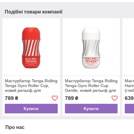
Подібні товари компанії
Мастурбатор Tenga Rolling
Мастурбатор Tenga Rolling
Маст
Tenga Gyro Roller Cup,
Tenga Gyro Roller Cup
Hari
новий рельєф для
Gentle, новий рельєф для
(гли
стимуляції обертанням
стимуляції обертанням
ваку
789
789
639
₴
₴
Купити
Купити
Про нас