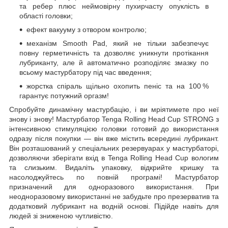
та ребер плюс неймовірну пухирчасту опуклість в
області головки;
ефект вакууму з отвором контролю;
механізм Smooth Pad, який не тільки забезпечує
повну герметичність та дозволяє уникнути протікання
лубриканту, але й автоматично розподіляє змазку по
всьому мастурбатору під час введення;
жорстка спіраль щільно охопить пеніс та на 100 %
гарантує потужний оргазм!
Спробуйте динамічну мастурбацію, і ви мріятимете про неї
знову і знову! Мастурбатор Tenga Rolling Head Cup STRONG з
інтенсивною стимуляцією головки готовий до використання
одразу після покупки — він вже містить всередині лубрикант.
Він розташований у спеціальних резервуарах у мастурбаторі,
дозволяючи зберігати вхід в Tenga Rolling Head Cup вологим
та слизьким. Видаліть упаковку, відкрийте кришку та
насолоджуйтесь по повній програмі! Мастурбатор
призначений для одноразового використання. При
неодноразовому використанні не забудьте про презерватив та
додатковий лубрикант на водній основі. Підійде навіть для
людей зі зниженою чутливістю.