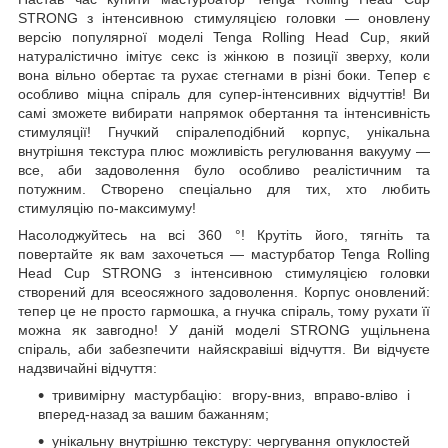
STRONG з інтенсивною стимуляцією головки — оновлену
версію популярної моделі Tenga Rolling Head Cup, який
натуралістично імітує секс із жінкою в позиції зверху, коли
вона вільно обертає та рухає стегнами в різні боки. Тепер є
особливо міцна спіраль для супер-інтенсивних відчуттів! Ви
самі зможете вибирати напрямок обертання та інтенсивність
стимуляції! Гнучкий спіралеподібний корпус, унікальна
внутрішня текстура плюс можливість регулювання вакууму —
все, аби задоволення було особливо реалістичним та
потужним. Створено спеціально для тих, хто любить
стимуляцію по-максимуму!
Насолоджуйтесь на всі 360 °! Крутіть його, тягніть та
повертайте як вам захочеться — мастурбатор Tenga Rolling
Head Cup STRONG з інтенсивною стимуляцією головки
створений для всеосяжного задоволення. Корпус оновлений:
тепер це не просто гармошка, а гнучка спіраль, тому рухати її
можна як завгодно! У даній моделі STRONG ущільнена
спіраль, аби забезпечити найяскравіші відчуття. Ви відчуєте
надзвичайні відчуття:
тривимірну мастурбацію: вгору-вниз, вправо-вліво і
вперед-назад за вашим бажанням;
унікальну внутрішню текстуру: чергування опуклостей