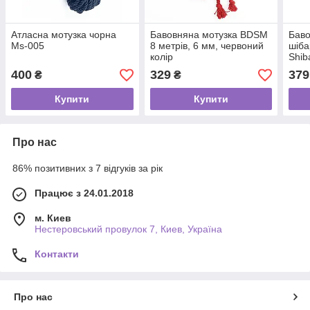
Атласна мотузка чорна
Бавовняна мотузка BDSM
Баво
Ms-005
8 метрів, 6 мм, червоний
шіба
колір
Shib
400
329
379
₴
₴
Купити
Купити
Про нас
86% позитивних з 7 відгуків за рік
Працює з 24.01.2018
м. Киев
Нестеровський провулок 7, Киев, Україна
Контакти
Про нас