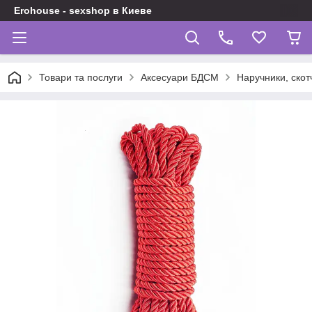
Erohouse - sexshop в Киеве
Товари та послуги
Аксесуари БДСМ
Наручники, скот