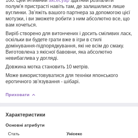
100. Цей інтимний
аксесуар
здатний розпалити
полум'я пристрасті навіть там, де залишилися лише
вуглинки. Зв'яжіть вашого партнера за допомогою цієї
мотузки, і ви зможете робити з ним абсолютно все, що
вам хочеться.
Виріб створено для витончених і досить сміливих ласк,
оскільки ви будете грати вже в ігри в стилі
домінування-підпорядкування, які не всім до смаку.
Виготовлена з якісної бавовни, яка абсолютно
невибаглива у догляді.
Довжина мотка становить 10 метрів.
Може використовуватися для техніки японського
еротичного зв'язування - шібарі.
Приховати
Характеристики
Основні атрибути
Стать
Унісекс