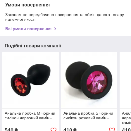
Умови повернення
Законом не передбачено повернення та обмін даного товару
належної якості
Всі умови повернення
Подібні товари компанії
Анальна пробка М чорний
Анальна пробка S чорний
Анал
силікон червоний камінь
силікон рожевий камінь
черв
камі
540
410
410
₴
₴