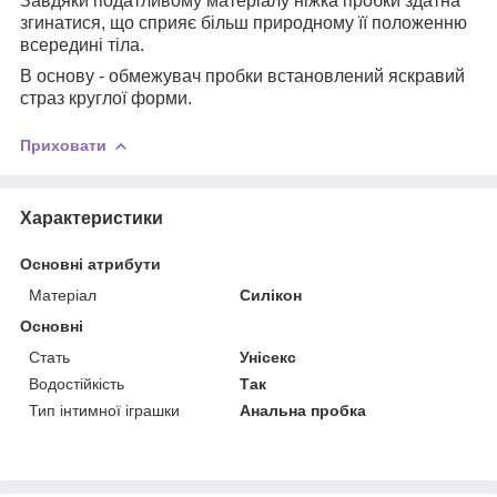
Завдяки податливому матеріалу ніжка пробки здатна
згинатися, що сприяє більш природному її положенню
всередині тіла.
В основу - обмежувач пробки встановлений яскравий
страз круглої форми.
Приховати
Характеристики
Основні атрибути
Матеріал
Силікон
Основні
Стать
Унісекс
Водостійкість
Так
Тип інтимної іграшки
Анальна пробка