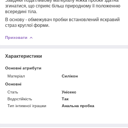
Завдяки податливому матеріалу ніжка пробки здатна
згинатися, що сприяє більш природному її положенню
всередині тіла.
В основу - обмежувач пробки встановлений яскравий
страз круглої форми.
Приховати
Характеристики
Основні атрибути
Матеріал
Силікон
Основні
Стать
Унісекс
Водостійкість
Так
Тип інтимної іграшки
Анальна пробка