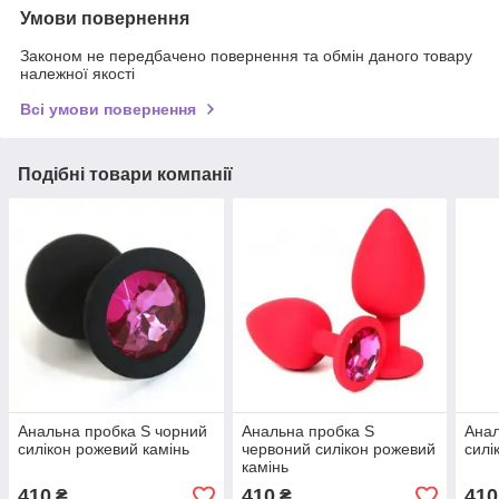
Умови повернення
Законом не передбачено повернення та обмін даного товару
належної якості
Всі умови повернення
Подібні товари компанії
Анальна пробка S чорний
Анальна пробка S
Анал
силікон рожевий камінь
червоний силікон рожевий
силі
камінь
410
410
410
₴
₴