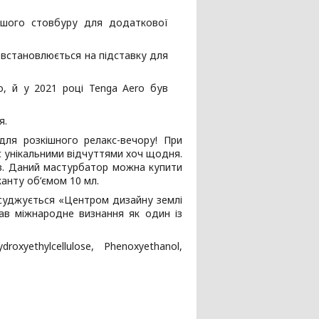
ашого стовбуру для додаткової
 встановлюється на підставку для
о, й у 2021 році Tenga Aero був
я.
ля розкішного релакс-вечору! При
с унікальними відчуттями хоч щодня.
ів. Даний мастурбатор можна купити
анту об’ємом 10 мл.
исуджується «Центром дизайну землі
мав міжнародне визнання як один із
oxyethylcellulose, Phenoxyethanol,