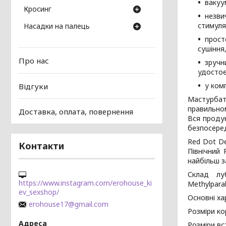
вакуу
Кросинг
незви
стимуляц
Насадки на палець
прост
сушіння
Про нас
зручн
удостоє
у ком
Відгуки
Мастурбат
правильном
Доставка, оплата, повернення
Вся продук
безпосеред
Red Dot D
Контакти
Північний
найбільш з
Склад лубр
https://www.instagram.com/erohouse_ki
Methylpara
ev_sexshop/
Основні ха
erohouse17@gmail.com
Розміри кор
Розміри вс