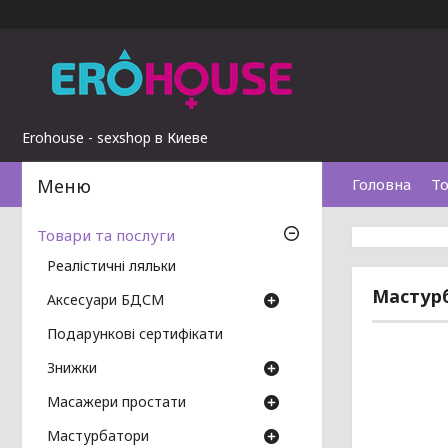
Erohouse - sexshop в Киеве
Головна
То
Товари та послуги
Реалістичні ляльки
Мастурб
Аксесуари БДСМ
Подарункові сертифікати
Знижки
Масажери простати
Мастурбатори