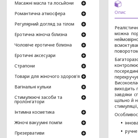
Масажні масла та лосьйони
Опис
Романтична атмосфера
Регулярний догляд за тілом
Реалістичн
можна пор
Еротична жіноча білизна
неймовірн
Чоловіче еротичне білизна
всмоктува
поворотом 
Еротичні аксесуари
Багатораз
контролюю
Страпони
посередині
Товари для жіночого здоров'я
перекруч
Високоела
Вагінальні кульки
виходить п
завдяки с
Стимулюючі засоби та
щільно й н
пролонгатори
стимуляції
Інтимна косметика
Особливост
Жіночі вакуумні помпи
іннов
ручне 
Презервативи