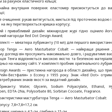
м за рахунок еластичного кільця;
чайна внутрішня поверхня: еластомер присмоктується до в
ії;
е очищення: рукав витягується, миється під проточною водою і
, на яку перетворюється кришка корпусу;
ий і привабливий дизайн: міжнародне журі гідно оцінило йог
ний нагороди Red Dot Design Award;
плекті — мініатюра лубриканту (10 мл) для першого використанн
ор Tenga — Aero Masturbator Cobalt — найкраще рішення д
у догляді він прослужить максимально довго, і радуватиме ва
ція Тенга відрізняється високою якістю та безпекою матеріал
ньо на нашому сайті. У комплекті пробник оригінального лубрик
esign Awards — престижна нагорода в області дизайну, що пр
 Рейн-Вестфалія» з Ессену з 1955 року. Знак «Red Dot» отри
атребуваних знаків якості за видатний дизайн.
иканту: Water, Glycerin, Sodium Polyacrylate, Ethanol, Hydr
ben, EDTA-2Na, Polysorbate 80, Sorbitan Cocoate, Fragrance.
рактеристики мастурбатора Tenga — Aero Masturbator Cobalt:
пусу: 7,8×7,8×17,2 см.
тавки: ширина ≈ 4,5 см, глибина ≈ 15 см.