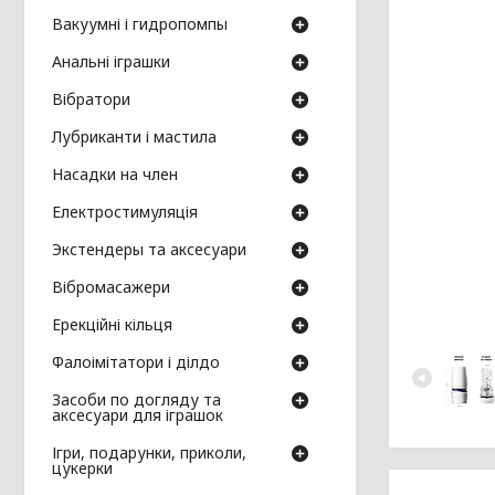
Вакуумні і гидропомпы
Анальні іграшки
Вібратори
Лубриканти і мастила
Насадки на член
Електростимуляція
Экстендеры та аксесуари
Вібромасажери
Ерекційні кільця
Фалоімітатори і ділдо
Засоби по догляду та
аксесуари для іграшок
Ігри, подарунки, приколи,
цукерки