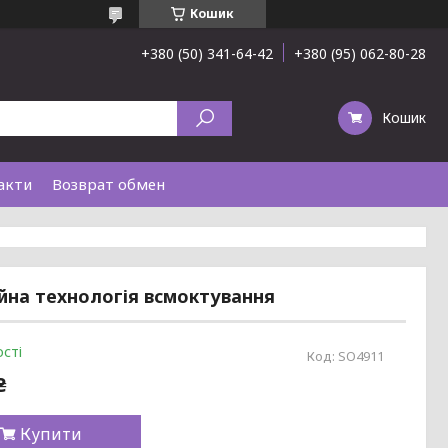
Кошик
+380 (50) 341-64-42
+380 (95) 062-80-28
Кошик
акти
Возврат обмен
ійна технологія всмоктування
сті
Код:
SO4911
₴
Купити