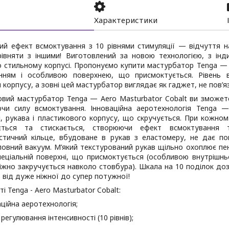
Характеристики
ий ефект всмоктування з 10 рівнями стимуляції — відчуття на
івняти з іншими! Виготовлений за новою технологією, з ін
о стильному корпусі. Пропонуємо купити мастурбатор Tenga — 
нням і особливою поверхнею, що присмоктується. Рівень 
корпусу, а зовні цей мастурбатор виглядає як гаджет, не пов’яз
овий мастурбатор Tenga — Aero Masturbator Cobalt ви зможет
чи силу всмоктування. Інноваційна аеротехнологія Tenga —
, рукава і пластикового корпусу, що скручується. При кожном
ується та стискається, створюючи ефект всмоктування 
стичний кільце, вбудоване в рукав з еластомеру, не дає п
овний вакуум. М’який текстурований рукав щільно охоплює пен
пеціальній поверхні, що присмоктується (особливою внутрішн
іжно закручується навколо стовбура). Шкала на 10 поділок до
, від дуже ніжної до супер потужної!
і Tenga - Aero Masturbator Cobalt:
аційна аеротехнологія;
регулювання інтенсивності (10 рівнів);