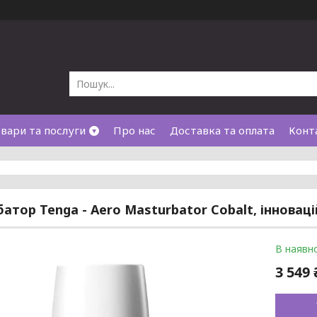
вари та послуги
Про нас
Доставка та оплата
Конт
атор Tenga - Aero Masturbator Cobalt, інновац
В наявно
3 549 