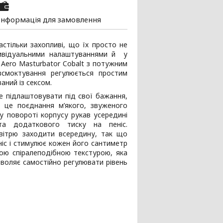
Інформація для замовлення
стільки захопливі, що їх просто не
дивідуальними налаштуваннями й у
Aero Masturbator Cobalt з потужним
всмоктування регулюється простим
аний із сексом.
е підлаштовувати під свої бажання,
 це поєднання м’якого, звуженого
у повороті корпусу рукав усередині
та додаткового тиску на пеніс.
овітрю заходити всередину, так що
іс і стимулює кожен його сантиметр
ьою спіралеподібною текстурою, яка
зволяє самостійно регулювати рівень