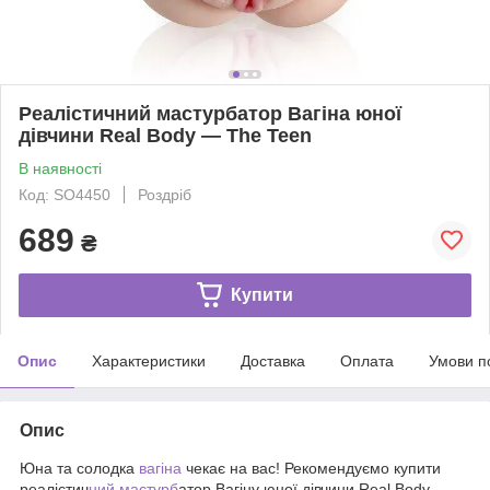
Реалістичний мастурбатор Вагіна юної
дівчини Real Body — The Teen
В наявності
Код: SO4450
Роздріб
689
₴
Купити
Опис
Характеристики
Доставка
Оплата
Умови п
Опис
Юна та солодка
вагіна
чекає на вас! Рекомендуємо купити
реалістич
ний мастурб
атор Вагіну юної дівчини Real Body —