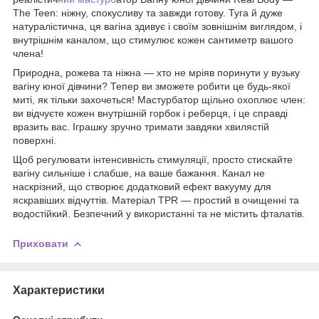
The Teen: ніжну, спокусливу та завжди готову. Туга й дуже
натуралістична, ця вагіна здивує і своїм зовнішнім виглядом, і
внутрішнім каналом, що стимулює кожен сантиметр вашого
члена!
Природна, рожева та ніжна — хто не мріяв поринути у вузьку
вагіну юної дівчини? Тепер ви зможете робити це будь-якої
миті, як тільки захочеться! Мастурбатор щільно охоплює член:
ви відчуєте кожен внутрішній горбок і реберця, і це справді
вразить вас. Іграшку зручно тримати завдяки хвилястій
поверхні.
Щоб регулювати інтенсивність стимуляції, просто стискайте
вагіну сильніше і слабше, на ваше бажання. Канал не
наскрізний, що створює додатковий ефект вакууму для
яскравіших відчуттів. Матеріал TPR — простий в очищенні та
водостійкий. Безпечний у використанні та не містить фталатів.
Приховати
Характеристики