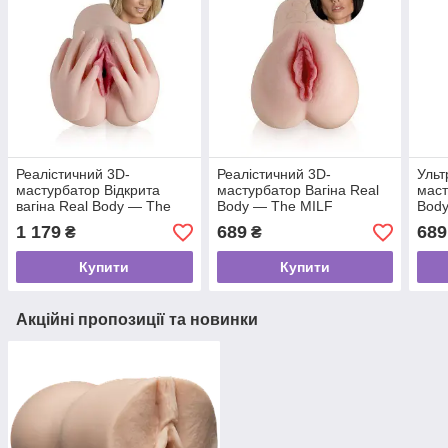
Реалістичний 3D-
Реалістичний 3D-
Ульт
мастурбатор Відкрита
мастурбатор Вагіна Real
маст
вагіна Real Body — The
Body — The MILF
Body
Hottie
1 179
689
689
₴
₴
Купити
Купити
Акційні пропозиції та новинки