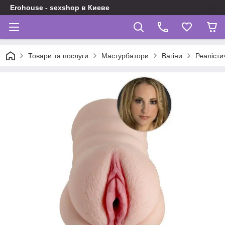
Erohouse - sexshop в Киеве
Товари та послуги
Мастурбатори
Вагіни
Реалісти