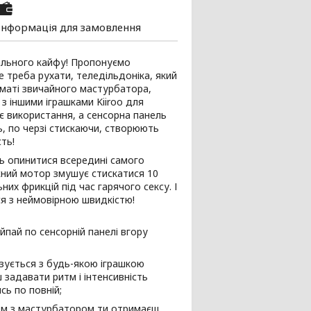
Інформація для замовлення
ального кайфу! Пропонуємо
е треба рухати, теледільдоніка, який
рматі звичайного мастурбатора,
з іншими іграшками Kiiroo для
є використання, а сенсорна панель
ь, по черзі стискаючи, створюють
ть!
ть опинитися всередині самого
ужний мотор змушує стискатися 10
их фрикцій під час гарячого сексу. І
ися з неймовірною швидкістю!
айпай по сенсорній панелі вгору
ізується з будь-якою іграшкою
ш задавати ритм і інтенсивність
сь по повній;
зом з мастурбатором ти отримаєш