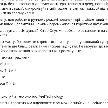
ісяць безкоштовного доступу до інтерактивного відео!), Pornhub
ктивні іграшки", синхронізуйте свій гаджет з сайтом і кайфуй ві
иси на своєму члені!
вагу: для роботи в ручному режимі повинен горіти фіолетовий інд
чи відео - блакитний. Режими перемикаються коротким натискан
оступ до всіх функцій Kiiroo Onyx +, необхідно встановити на
 iOs.
і з мастурбатором ти отримаєш індивідуально упакований супер
печить ще більш реалістичні і яскраві відчуття. Не забувай діст
його після кожного використання і просушувати.
 такими іграшками:
l (1 и 2)
 (1, 2 и +)
use
ca (1 и 2)
пристрій з технологією FeelTechnology
тів з інтерактивним відеоконтентом можна знайти на FeelMe.co