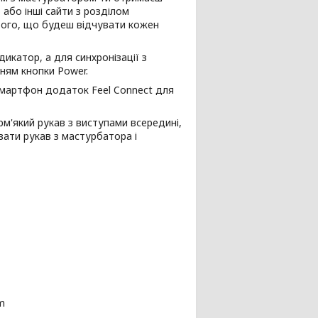
 або інші сайти з розділом
д того, що будеш відчувати кожен
икатор, а для синхронізації з
ням кнопки Power.
 смартфон додаток Feel Connect для
м'який рукав з виступами всередині,
авати рукав з мастурбатора і
m