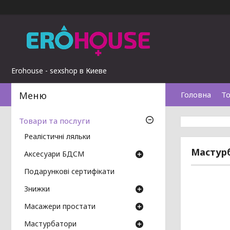
Erohouse - sexshop в Киеве
Головна
То
Товари та послуги
Реалістичні ляльки
Мастурб
Аксесуари БДСМ
Подарункові сертифікати
Знижки
Масажери простати
Мастурбатори