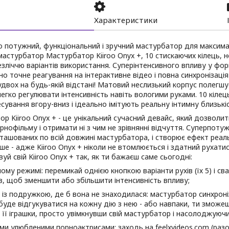
Характеристики
о потужний, функціональний і зручний мастурбатор для максим
астурбатор Мастурбатор Kiiroo Onyx +, 10 стискаючих кілець, н
зліччю варіантів використання. Суперінтенсивного впливу у фо
о точне реагування на інтерактивне відео і повна синхронізація 
двох на будь-якій відстані! Матовий неслизький корпус полегшу
егко регулювати інтенсивність навіть вологими руками. 10 кілец
сування вгору-вниз і ідеально імітують реальну інтимну близькіс
р Kiiroo Onyx + - це унікальний сучасний девайс, який дозволи
рнофільму і отримати ні з чим не зрівнянні відчуття. Суперпот
зташованих по всій довжині мастурбатора, і створює ефект реальн
ьше - адже Kiiroo Onyx + ніколи не втомлюється і здатний рухат
уй свій Kiiroo Onyx + так, як ти бажаєш саме сьогодні:
ному режимі: перемикай однією кнопкою варіанти рухів (їх 5) і св
з, щоб зменшити або збільшити інтенсивність впливу;
 із подружкою, де б вона не знаходилася: мастурбатор синхрон
 і буде відгукуватися на кожну дію з нею - або навпаки, ти зможе
й її іграшки, просто увімкнувши свій мастурбатор і насолоджуючи
їми улюбленими порноактрисами: заходь на feelxvideos.com (ра