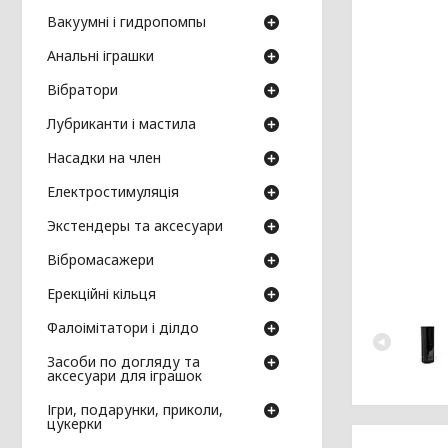
Вакуумні і гидропомпы
Анальні іграшки
Вібратори
Лубриканти і мастила
Насадки на член
Електростимуляція
Экстендеры та аксесуари
Вібромасажери
Ерекційні кільця
Фалоімітатори і ділдо
Засоби по догляду та
аксесуари для іграшок
Ігри, подарунки, приколи,
цукерки