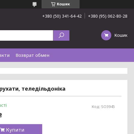
Кошик
+380 (50) 341-64-42
+380 (95) 062-80-28
Кошик
акти
Возврат обмен
 рухати, теледільдоніка
сті
Код:
SO3945
₴
Купити