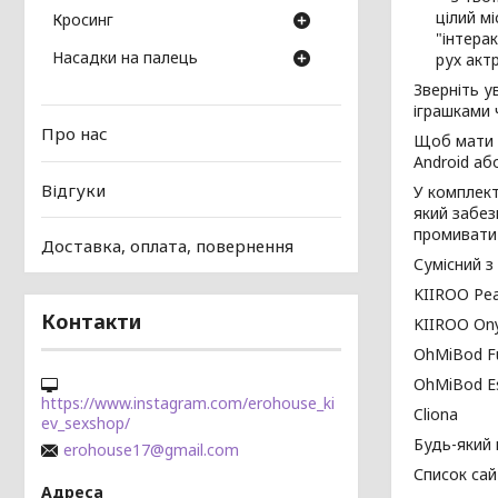
цілий м
Кросинг
"інтера
Насадки на палець
рух актр
Зверніть у
іграшками 
Про нас
Щоб мати д
Android або
Відгуки
У комплект
який забез
промивати 
Доставка, оплата, повернення
Сумісний з
KIIROO Pear
Контакти
KIIROO Onyx
OhMiBod F
OhMiBod Es
https://www.instagram.com/erohouse_ki
Cliona
ev_sexshop/
Будь-який 
erohouse17@gmail.com
Список сай