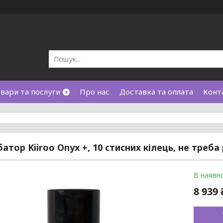
вари та послуги
Про нас
Доставка та оплата
Конт
атор Kiiroo Onyx +, 10 стисних кілець, не треба
В наявно
8 939 