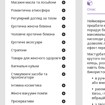
Масажні масла та лосьйони
Опис
Романтична атмосфера
Регулярний догляд за тілом
Неймовірн
придбати м
Еротична жіноча білизна
порадує бе
Чоловіче еротичне білизна
максимальн
насолоди у
Еротичні аксесуари
дозволяє л
ефект пере
Страпони
Мастурбато
Товари для жіночого здоров'я
крутого по
кілець, ро
Вагінальні кульки
навіть біл
Використов
Стимулюючі засоби та
пролонгатори
в руч
або вни
Інтимна косметика
разом
Жіночі вакуумні помпи
Kiiroo,
вібраці
Презервативи
з тво