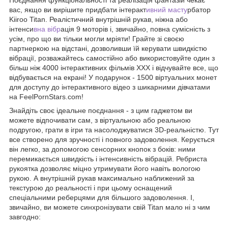
вас, якщо ви вирішите придбати інтеракт
ивний масту
рбатор
Kiiroo Titan. Реалістичний внутрішній рукав, ніжна або
інтенси
вна вібр
ація 9 моторів і, звичайно, повна сумісність з
усім, про що ви тільки могли мріяти! Грайте зі своєю
партнеркою на відстані, дозволивши їй керувати швидкістю
вібрації, розважайтесь самостійно або використовуйте один з
більш ніж 4000 інтерактивних фільмів ХХХ і відчувайте все, що
відбувається на екрані! У подарунок - 1500 віртуальних монет
для доступу до інтерактивного відео з шикарними дівчатами
на FeelPornStars.com!
Знайдіть своє ідеальне поєднання - з цим гаджетом ви
можете відпочивати сам, з віртуальною або реальною
подругою, грати в ігри та насолоджуватися 3D-реальністю. Тут
все створено для зручності і повного задоволення. Керується
він легко, за допомогою сенсорних кнопок з боків: ними
перемикається швидкість і інтенсивність вібрацій. Ребриста
рукоятка дозволяє міцно утримувати його навіть вологою
рукою. А внутрішній рукав максимально наближений за
текстурою до реальності і при цьому оснащений
спеціальними реберцями для більшого задоволення. І,
звичайно, ви можете синхронізувати свій Titan мало ні з чим
завгодно: