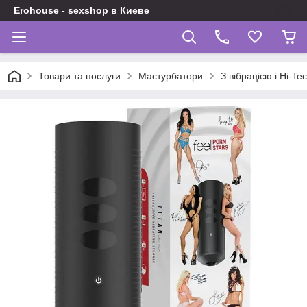
Erohouse - sexshop в Киеве
Товари та послуги
Мастурбатори
З вібрацією і Hi-Te