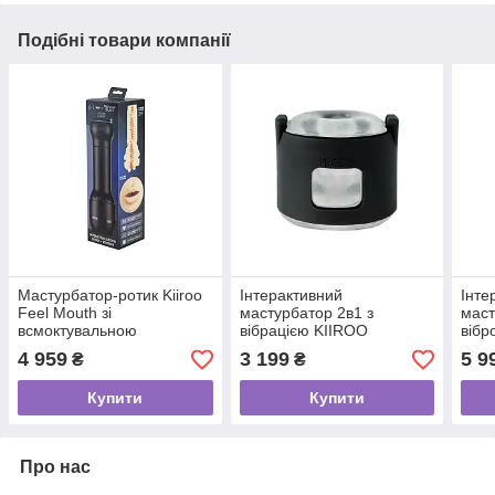
Подібні товари компанії
Мастурбатор-ротик Kiiroo
Інтерактивний
Інте
Feel Mouth зі
мастурбатор 2в1 з
маст
всмоктувальною
вібрацією KIIROO
вібр
інтерактивною насадкою
PowerShot, компактний, 2
теле
4 959
3 199
5 9
₴
₴
PowerBlow Combo Set
вібромотори
Купити
Купити
Про нас