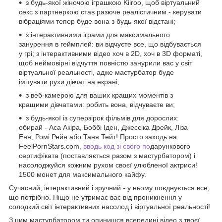
з будь-якої жіночою іграшкою Kiiroo, щоб віртуальний
секс з партнеркою став разюче реалістичним - керувати
вібраціями тепер буде вона з будь-якої відстані;
з інтерактивними іграми для максимального
занурення в геймплей: ви відчуєте все, що відбувається
у грі; з інтерактивними відео хоч в 2D, хоч в 3D форматі,
щоб неймовірні відчуття повністю занурили вас у світ
віртуальної реальності, адже мастурбатор буде
імітувати рухи дівчат на екрані;
з веб-камерою для ваших кращих моментів з
кращими дівчатами: робить вона, відчуваєте ви;
з будь-якої із суперзірок фільмів для дорослих:
обирай - Аса Акіра, Боббі Іден, Джессіка Дрейк, Ліза
Енн, Ромі Рейн або Таня Тейт! Просто заходь на
FeelPornStars.com
, вводь код зі свого по
дарункового
сертифіката (поставляється разом з мастурбатором) і
насолоджуйся кожним рухом своєї улюбленої актриси!
1500 монет для максимального кайфу.
Сучасний, інтерактивний і зручний - у ньому поєднується все,
що потрібно. Ніщо не утримає вас від проникнення у
солодкий світ інтерактивних насолод і віртуальної реальності!
З цим мастурбатором ти опинишся всередині відео з твоєї