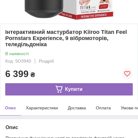
Інтерактивний мастурбатор Kiiroo Titan Feel
Pornstars Experience, 9 вібромоторів,
теледільдоніка
В наявності
Код: SO3940
Роздріб
6 399
₴
Купити
Опис
Характеристики
Доставка
Оплата
Умови п
Опис
Поєднання функціональності та реалізація фантазій чекає