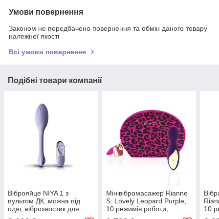
Умови повернення
Законом не передбачено повернення та обмін даного товару
належної якості
Всі умови повернення
Подібні товари компанії
Віброяйце NIYA 1 з
Мінівібромасажер Rianne
Вібр
пультом ДК, можна під
S: Lovely Leopard Purple,
Rian
одяг, віброхвостик для
10 режимів роботи,
10 р
зовнішньої стимуляції, 10
косметичка-чохол,
меди