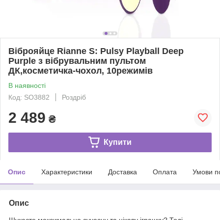
Віброяйце Rianne S: Pulsy Playball Deep
Purple з вібрувальним пультом
ДК,косметичка-чохол, 10режимів
В наявності
Код: SO3882
Роздріб
2 489
₴
Купити
Опис
Характеристики
Доставка
Оплата
Умови п
Опис
Шукаєте максимально сучасну та цікаву іграшку? Тоді