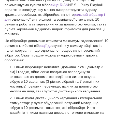
рекомендуємо купити вібро
яйце RIAN
NE S – Pulsy Playball –
справжню знахідку, яку можна використовувати відразу
трьома способами: як віброяйце, як кліто
ральний вібратор і
дл
я одночасної внутрішньої та зовнішньої стимуляції. 10
режимів роботи та керування як за допомогою кнопки, так і з
пульта керування відкриють широкі горизонти для реалізації
фантазій.
Це віброяйце допоможе отримати максимум задоволення! 10
режимів глибокої віб
рації до
ступні як у самому яйці, так і в
пульті керування, що одночасно працює як кліторальний
вібратор. Отже, іграшку можна використовувати трьома
способами:
Тільки віброяйце: невелике (довжина 7 см і діаметр 3
см) і гладке, яйце легко вводиться всередину та
витягається за допомогою надійного литого шнура;
вібрує в 10 варіантах (3 рівних вібрації та 7 ритмічних
малюнків), режими перемикаються як за допомогою
кнопки на яйці, так і пультом дистанційного керування.
Тільки пульт дистанційного керування / кліторальний
стимулятор: у пульт вбудований потужний мотор, що
вібрує в 10 режимах, таких же, як і віброяйце. Його
дизайн із чіткими гранями дозволяє точково впливати на