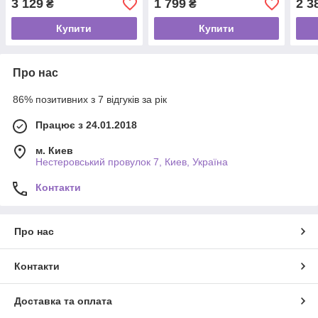
3 129
1 799
2 3
₴
₴
режимів
мед.силікон
косм
Купити
Купити
Про нас
86% позитивних з 7 відгуків за рік
Працює з 24.01.2018
м. Киев
Нестеровський провулок 7, Киев, Україна
Контакти
Про нас
Контакти
Доставка та оплата