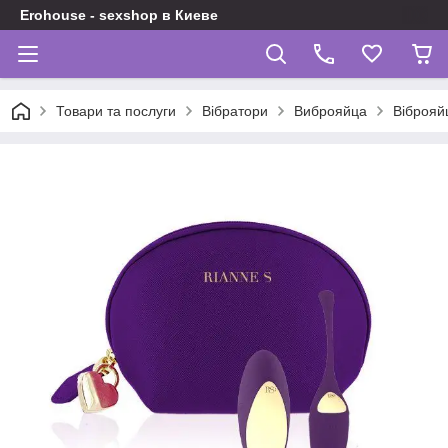
Erohouse - sexshop в Киеве
Товари та послуги
Вібратори
Виброяйца
Віброяйц