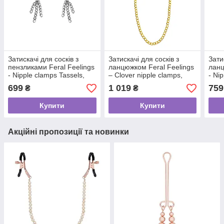
Затискачі для сосків з
Затискачі для сосків з
Зати
пензликами Feral Feelings
ланцюжком Feral Feelings
ланц
- Nipple clamps Tassels,
– Clover nipple clamps,
- Ni
срібло/чорний
золото/білий
сріб
699
1 019
759
₴
₴
Купити
Купити
Акційні пропозиції та новинки