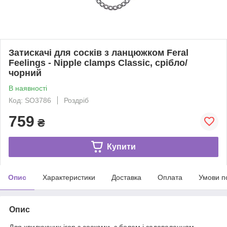
Затискачі для сосків з ланцюжком Feral
Feelings - Nipple clamps Classic, срібло/
чорний
В наявності
Код: SO3786
Роздріб
759
₴
Купити
Опис
Характеристики
Доставка
Оплата
Умови п
Опис
Для хвилюючих ігор з сосками, з болем і задоволенням,