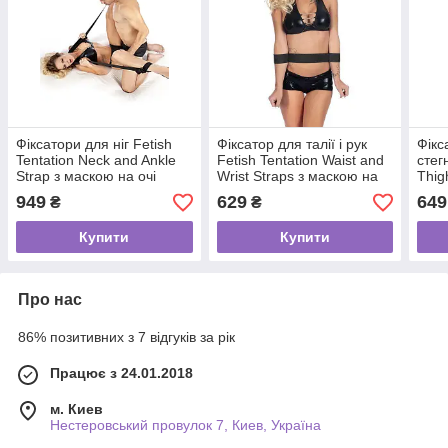
Фіксатори для ніг Fetish
Фіксатор для талії і рук
Фікс
Tentation Neck and Ankle
Fetish Tentation Waist and
стег
Strap з маскою на очі
Wrist Straps з маскою на
Thig
очі
маск
949
629
649
₴
₴
Купити
Купити
Про нас
86% позитивних з 7 відгуків за рік
Працює з 24.01.2018
м. Киев
Нестеровський провулок 7, Киев, Україна