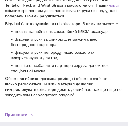
Tentation Neck and Wrist Straps з маскою на очі. Наший
ник зі
знімним кріпленням дозволяє фіксувати руки як поаду, так і
попереду. Об’єми регулюються.
Відмінні багатофункціональні фіксатори! З ними ви зможете:
носити нашийник як самостійний БДСМ-аксесуар;
фіксувати руки за спиною для максимальної
безпорадності партнера;
фіксувати руки попереду, якщо бажаєте їх
використовувати для гри;
повністю позбавляти партнера зору за допомогою
спеціальної маски.
Об’єм нашийника, довжина ремінця і об’єм по зап'ястях
вільно регулюється. М'який матеріал дозволяє
використовувати фіксатори досить довгий час, так що ніщо не
завадить вам насолодитися владою!
Приховати