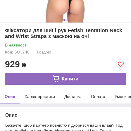
Фіксатори для шиї і рук Fetish Tentation Neck
and Wrist Straps з маскою на очі
В наявності
Код: SO3740
Роздріб
929
₴
Купити
Опис
Характеристики
Доставка
Оплата
Умови п
Опис
Бажаєте, щоб партнер повністю підкорився вашій владі? Тоді
вам необхідно придбати фіксатори для шиї і рук Fetish