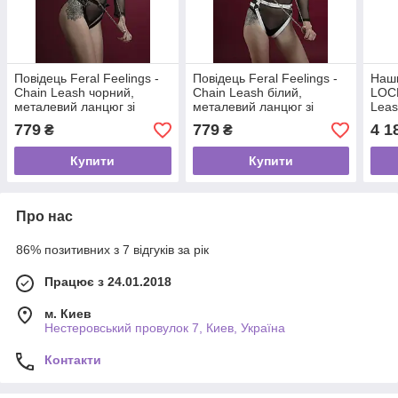
Повідець Feral Feelings -
Повідець Feral Feelings -
Наши
Chain Leash чорний,
Chain Leash білий,
LOCK
металевий ланцюг зі
металевий ланцюг зі
Leas
шкіряною петлею і
шкіряною петлею і
ланц
779
779
4 1
₴
₴
карабіном
карабіном
петл
Купити
Купити
Про нас
86% позитивних з 7 відгуків за рік
Працює з 24.01.2018
м. Киев
Нестеровський провулок 7, Киев, Україна
Контакти