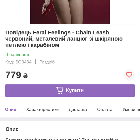
Повідець Feral Feelings - Chain Leash
червоний, металевий ланцюг зі шкіряною
петлею і карабіном
В наявності
Код: SO3434
Роздріб
779
₴
Купити
Опис
Характеристики
Доставка
Оплата
Умови п
Опис
Бажаєте спробувати гру з повідцем? Тоді вам потрібно