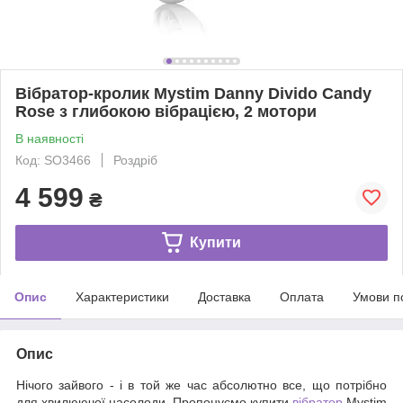
Вібратор-кролик Mystim Danny Divido Candy
Rose з глибокою вібрацією, 2 мотори
В наявності
Код: SO3466
Роздріб
4 599
₴
Купити
Опис
Характеристики
Доставка
Оплата
Умови п
Опис
Нічого зайвого - і в той же час абсолютно все, що потрібно
для хвилюючої насолоди. Пропонуємо купити
вібратор
Mystim