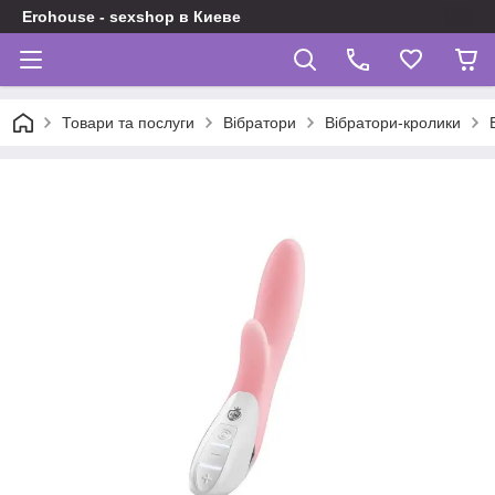
Erohouse - sexshop в Киеве
Товари та послуги
Вібратори
Вібратори-кролики