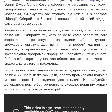
Danny Divido Candy Rose зі сферичним акуратним корпусом і
кліторальним відростком, з двома потужними та тихими
моторами, які змусять вас стогнати від кожної з 8 програм
вібрації. Обирайте з 5 рівнів інтенсивності той, який підійде
саме вам і саме зараз.
Акуратний вібратор невеликого діаметра завжди готовий вас
розважити! Обирайте те, чого бажаєте саме зараз: хтивого
задоволення, розтягнутого на години, або потужного
вибухового оргазму. Два двигуни - в робочій частині і у
відростку - працюватимуть по черзі або одночасно в 8
захоплюючих програмах вібрації та 5 варіантах інтенсивності.
Робота вібратора потужна, але абсолютно тиха: вас нічого не
видасть, крім стогону насолоди…
Вібратор покритий медичним силіконом, приємним на дотик і
безпечний. Його легко очищати, просто промиваючи водою з
м'якою піною і періодично дезінфікуючі. Не забувайте
дочекатися, поки вібратор повністю висохне, перш ніж ховати
його або приступати до нової гри!