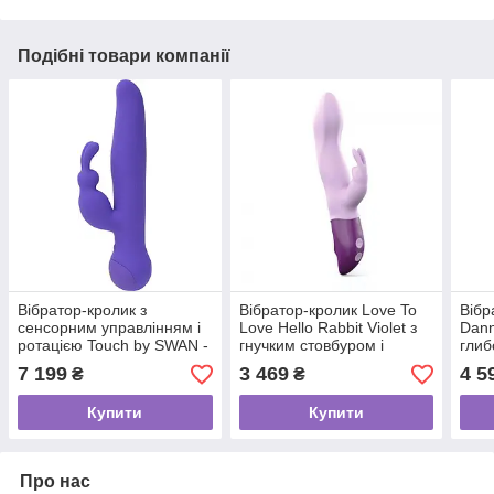
Подібні товари компанії
Вібратор-кролик з
Вібратор-кролик Love To
Вібр
сенсорним управлінням і
Love Hello Rabbit Violet з
Dann
ротацією Touch by SWAN -
гнучким стовбуром і
глиб
Duo Purple, глибока
стимуляцією точки G, 2
мот
7 199
3 469
4 5
₴
₴
вібрація
мотори
Купити
Купити
Про нас