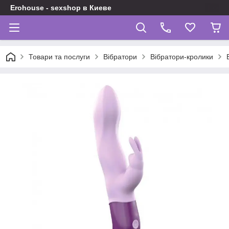
Erohouse - sexshop в Киеве
Товари та послуги
Вібратори
Вібратори-кролики