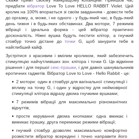
придбати
вібратор
Love To Love HELLO RABBIT Violet. Цей
кролик на 100% впорається зі своїм завданням - довести тебе
до оргазму, а, може, і не одного - у будь-який час, в будь-який
день тижня і в будь-яких обставинах. Два мотори, 7 режимів
вібрації і ідеальна форма - цей вібратор практично
досконалість. Ніжні вушка будуть пестити клітор, а гнучкий
стовбур точно дістане до
точки
G, щоб занурити тебе в
найглибший кайф.
Зустрітися з красивим і вмілим кроликом, який забезпечить
стимуляцію найчутливіших зон: клітора і точки G. Це відмінне
рішення і для першої
секс-іграшки
, і для давніх шанувальників
еротичних гаджетів. Вібратор Love to Love - Hello Rabbit - це:
2 мотори: один в стовбурі для вагінальної стимуляції і
впливу на точку G, і один у відростку для неймовірної
стимуляції клітора відразу двома гнучкими вушками;
7 режимів вібрації для максимально різноманітних
відчуттів;
просте керування двома кнопками: одна вмикає і
вимикає іграшку, друга перемикає режими вібрації;
гнучкий стовбур дозволяє максимально комфортно
розмістити вібратор всередині і точно направити його