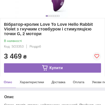
Вібратор-кролик Love To Love Hello Rabbit
Violet з гнучким стовбуром і стимуляцією
точки G, 2 мотори
В наявності
Код: SO3353
Роздріб
3 469
₴
Купити
Опис
Характеристики
Доставка
Оплата
Умови п
Опис
Скажи привіт своєму найкращому коханцеві! Прийшов час