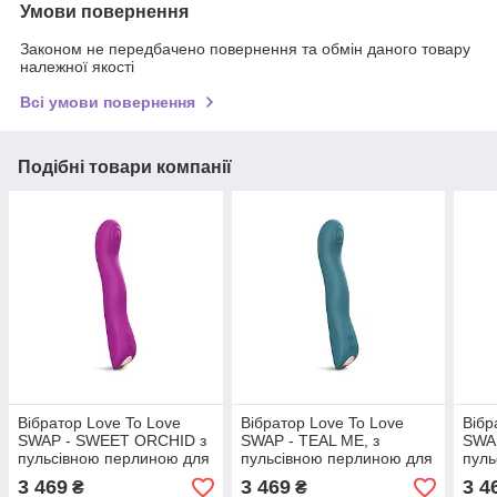
Умови повернення
Законом не передбачено повернення та обмін даного товару
належної якості
Всі умови повернення
Подібні товари компанії
Вібратор Love To Love
Вібратор Love To Love
Вібр
SWAP - SWEET ORCHID з
SWAP - TEAL ME, з
SWAP
пульсівною перлиною для
пульсівною перлиною для
пуль
точки G, 3 мотора, гнеться
точки G, 3 мотори, гнеться
точк
3 469
3 469
3 4
₴
₴