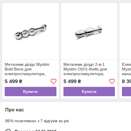
Металеве ділдо Mystim
Металеве ділдо 2-в-1
Елек
Bold Boris для
Mystim O(h!)-thello для
Myst
електростимулятора,
електростимулятора,
кана
діаметр 3,2 см
діаметр 3,5 см, анальна
кноп
5 499
5 499
8 3
₴
₴
пробка
Купити
Купити
Про нас
86% позитивних з 7 відгуків за рік