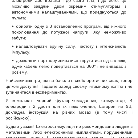
електроди або іграшки і до свого тіла, і до його: це
можливо завдяки двом окремим стимуляторам з
автономними налаштуваннями, що приєднуються до
пульта;
обирати одну з 3 встановлених програм, від ніжного
поколювання до потужної напруги, яку неможливо
забути;
налаштовувати вручну силу, частоту і інтенсивність
імпульсу;
дозволяти партнеру звиватися і крутитися від впливів,
адже кабель легко повертається на 360° і не випадає з
роз'єму.
Найсміливіші гри, які ви бачили в своїх еротичних снах, тепер
цілком доступні! Надайте заряд своєму інтимному життю і не
зупиняйтеся в експериментах.
У комплекті: чорний футляр-чемоданчик; стимулятор; 4
електроди і 2 дроти для їх підключення; батарея на 9В,
докладна інструкція на різних мовах (в тому числі і
російською).
Будьте уважні! Електростимуляція не рекомендована людям з
металевими і/або електронними имплантами, порушеннями
серцевого ритму і захворюваннями серця. Не можна