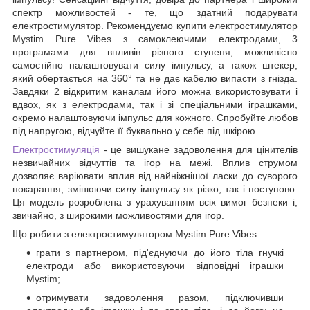
спектр можливостей - те, що здатний подарувати
електростимулятор. Рекомендуємо купити електростимулятор
Mystim Pure Vibes з самоклеючими електродами, 3
програмами для впливів різного ступеня, можливістю
самостійно налаштовувати силу імпульсу, а також штекер,
який обертається на 360° та не дає кабелю випасти з гнізда.
Завдяки 2 відкритим каналам його можна використовувати і
вдвох, як з електродами, так і зі спеціальними іграшками,
окремо налаштовуючи імпульс для кожного. Спробуйте любов
під напругою, відчуйте її буквально у себе під шкірою…
Електростимуляція
- це вишукане задоволення для цінителів
незвичайних відчуттів та ігор на межі. Вплив струмом
дозволяє варіювати вплив від найніжнішої ласки до суворого
покарання, змінюючи силу імпульсу як різко, так і поступово.
Ця модель розроблена з урахуванням всіх вимог безпеки і,
звичайно, з широкими можливостями для ігор.
Що робити з електростимулятором Mystim Pure Vibes:
грати з партнером, під'єднуючи до його тіла гнучкі
електроди або використовуючи відповідні іграшки
Mystim;
отримувати задоволення разом, підключивши