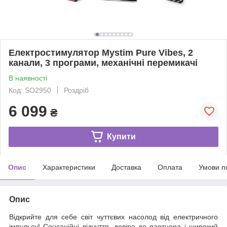
Електростимулятор Mystim Pure Vibes, 2
канали, 3 програми, механічні перемикачі
В наявності
Код: SO2950
Роздріб
6 099
₴
Купити
Опис
Характеристики
Доставка
Оплата
Умови п
Опис
Відкрийте для себе світ чуттєвих насолод від електричного
імпульсу! Сенсаційні відчуття, довіра до партнера і широкий