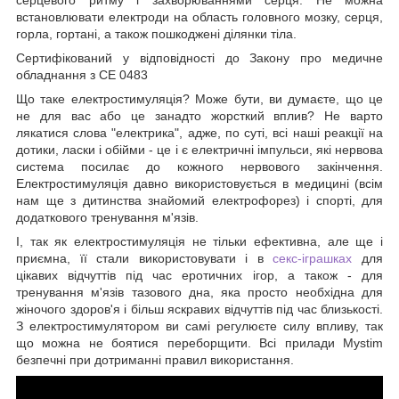
встановлювати електроди на область головного мозку, серця,
горла, гортані, а також пошкоджені ділянки тіла.
Сертифікований у відповідності до Закону про медичне
обладнання з CE 0483
Що таке електростимуляція? Може бути, ви думаєте, що це
не для вас або це занадто жорсткий вплив? Не варто
лякатися слова "електрика", адже, по суті, всі наші реакції на
дотики, ласки і обійми - це і є електричні імпульси, які нервова
система посилає до кожного нервового закінчення.
Електростимуляція давно використовується в медицині (всім
нам ще з дитинства знайомий електрофорез) і спорті, для
додаткового тренування м'язів.
І, так як електростимуляція не тільки ефективна, але ще і
приємна, її стали використовувати і в
секс-іграшках
для
цікавих відчуттів під час еротичних ігор, а також - для
тренування м'язів тазового дна, яка просто необхідна для
жіночого здоров'я і більш яскравих відчуттів під час близькості.
З електростимулятором ви самі регулюєте силу впливу, так
що можна не боятися переборщити. Всі прилади Mystim
безпечні при дотриманні правил використання.