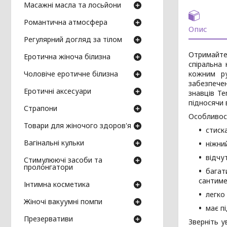
Масажні масла та лосьйони
Романтична атмосфера
Опис
Регулярний догляд за тілом
Отримайте 
Еротична жіноча білизна
спіральна
кожним р
Чоловіче еротичне білизна
забезпече
Еротичні аксесуари
знавців T
підносячи 
Страпони
Особливост
Товари для жіночого здоров'я
стиск
Вагінальні кульки
ніжни
відчу
Стимулюючі засоби та
пролонгатори
багат
сантиме
Інтимна косметика
легко
Жіночі вакуумні помпи
має п
Презервативи
Зверніть у