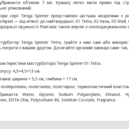
убриканта об'ємом 7 мл. Іграшку легко мити прямо під с
ьно упакований.
ори серії Tenga Spinner представлені шістьма моделями з рі
піралі — від м'якої до найтвердішої: 01 Tetra, 02 Hexa, 03 Shell, 0
ередньої пружності Pixel має також версію з охолоджувальною з
стурбатор Tenga Spinner Tetra, грайте з ним самі або викори
 пограти з вашим другом. Досягайте оргазмів завжди саме так, 
рактеристики мастурбатора Tenga Spinner 01 Tetra.
рпусу: 4,5×4,5×13 см.
тавки: ширина ≈ 5,5 см, глибина ≈ 17 см.
 поліпропілен, поліетилен, полістирол, термопластичний еласто
иканта: Water, Glycerin, Sodium Polyacrylate, Ethanol, Hydr
ben, EDTA-2Na, Polysorbate 80, Sorbitan Cocoate, Fragrance.