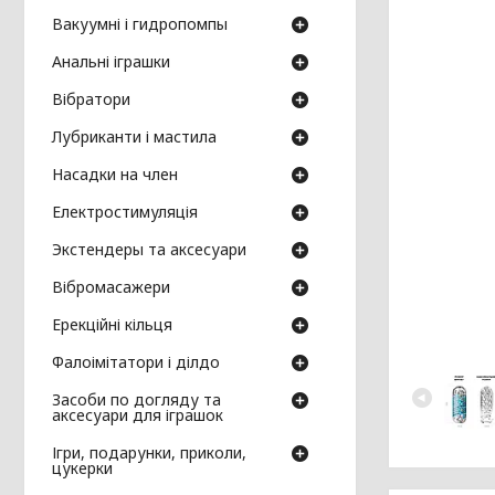
Вакуумні і гидропомпы
Анальні іграшки
Вібратори
Лубриканти і мастила
Насадки на член
Електростимуляція
Экстендеры та аксесуари
Вібромасажери
Ерекційні кільця
Фалоімітатори і ділдо
Засоби по догляду та
аксесуари для іграшок
Ігри, подарунки, приколи,
цукерки