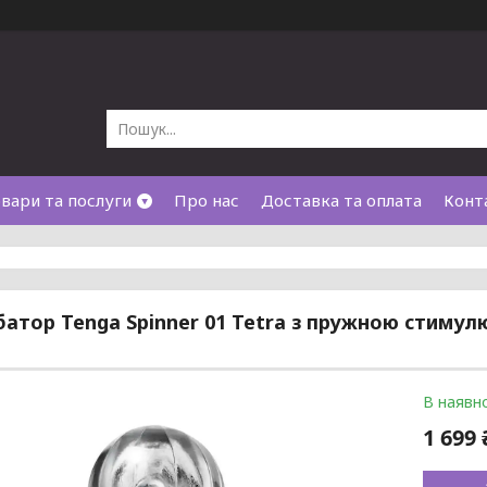
вари та послуги
Про нас
Доставка та оплата
Конт
атор Tenga Spinner 01 Tetra з пружною стимул
В наявно
1 699 