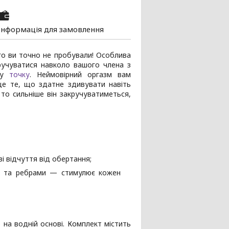
Інформація для замовлення
ого ви точно не пробували! Особлива
кручуватися навколо вашого члена з
иву
точку
. Неймовірний оргазм вам
це те, що здатне здивувати навіть
то сильніше він закручуватиметься,
і відчуття від обертання;
ми та ребрами — стимулює кожен
 на водній основі. Комплект містить