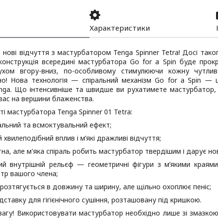
Характеристики
нові відчуття з мастурбатором Tenga Spinner Tetra! Досі так
 конструкція всередині мастурбатора Go for a Spin буде про
ухом вгору-вниз, по-особливому стимулюючи кожну чутл
но! Нова технологія — спіральний механізм Go for a Spin — 
enga. Що інтенсивніше та швидше ви рухатимете мастурбатор, 
вас на вершини блаженства.
і мастурбатора Tenga Spinner 01 Tetra:
альний та всмоктувальний ефект;
й хвилеподібний вплив і м’які дражливі відчуття;
тна, але м'яка спіраль робить мастурбатор твердішим і дарує нов
ий внутрішній рельєф — геометричні фігури з м’якими края
тр вашого члена;
 розтягується в довжину та ширину, але щільно охоплює пеніс;
ідставку для гігієнічного сушіння, розташовану під кришкою.
вагу! Використовувати мастурбатор необхідно лише зі змазкою