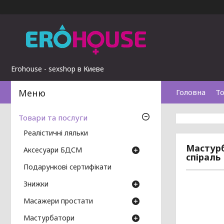
Erohouse - sexshop в Киеве
Головна
То
Товари та послуги
Реалістичні ляльки
Мастурб
Аксесуари БДСМ
спіраль
Подарункові сертифікати
Знижки
Масажери простати
Мастурбатори