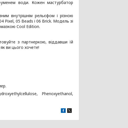
труменем води. Кожен мастурбатор
зним внутрішнім рельєфом і різною
4 Pixel, 05 Beads і 06 Brick. Модель зі
мазкою Cool Edition.
стовуйте з партнеркою, віддавши їй
як ви цього хочете!
мер.
oxyethylcellulose, Phenoxyethanol,