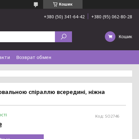
Кошик
+380 (50) 341-64-42
+380 (95) 062-80-28
Кошик
акти
Возврат обмен
ювальною спіраллю всередині, ніжна
сті
Код:
SO2746
₴