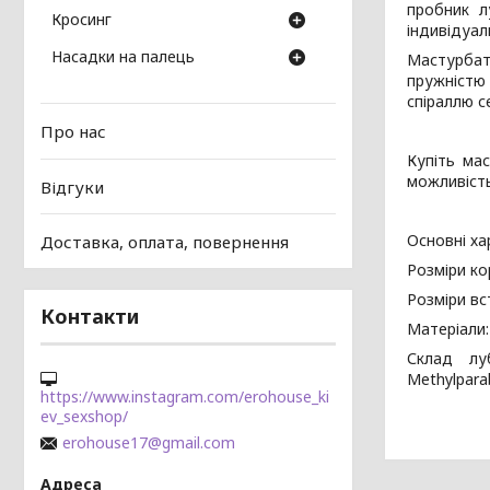
пробник л
Кросинг
індивідуал
Насадки на палець
Мастурбат
пружністю с
спіраллю с
Про нас
Купіть ма
можливість
Відгуки
Основні ха
Доставка, оплата, повернення
Розміри ко
Розміри вс
Контакти
Матеріали:
Склад лубр
Methylpara
https://www.instagram.com/erohouse_ki
ev_sexshop/
erohouse17@gmail.com